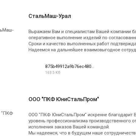
СтальМаш-Урал
Выражаем Вам и специалистам Вашей компании б
оперативное выполнение изделий по согласованн
Сроки и качество выполненных работ подтвержд
Надеемся на дальнейшее взаимовыгодное сотруд
875b49912a9b76ec480b15f556d00f0a
163.5 Кб
ООО "ПКФ ЮниСтальПром"
ООО "ПКФ ЮниСтальПром" искренне благодарит В
уровень профессионализма производственного от
исполнения заказов Вашей командой.
Мы надеемся, что в будущем наше сотрудничеств