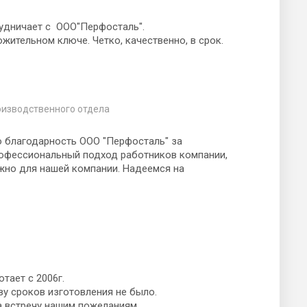
рудничает с ООО"Перфосталь".
жительном ключе. Четко, качественно, в срок.
оизводственного отдела
 благодарность ООО "Перфосталь" за
рофессиональный подход работников компании,
жно для нашей компании. Надеемся на
тает с 2006г.
ву сроков изготовления не было.
а встречу нашим пожеланиям.