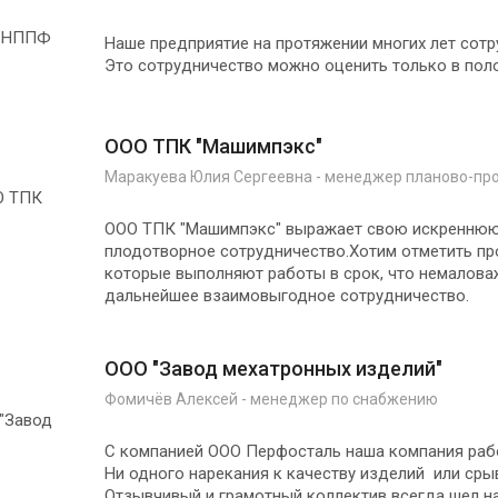
Наше предприятие на протяжении многих лет сот
Это сотрудничество можно оценить только в поло
ООО ТПК "Машимпэкс"
Маракуева Юлия Сергеевна - менеджер планово-пр
ООО ТПК "Машимпэкс" выражает свою искреннюю
плодотворное сотрудничество.Хотим отметить п
которые выполняют работы в срок, что немалова
дальнейшее взаимовыгодное сотрудничество.
ООО "Завод мехатронных изделий"
Фомичёв Алексей - менеджер по снабжению
С компанией ООО Перфосталь наша компания рабо
Ни одного нарекания к качеству изделий или сры
Отзывчивый и грамотный коллектив всегда шел н