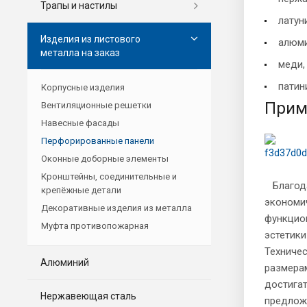
Трапы и настилы
латуни
Изделия из листового
алюми
металла на заказ
меди,
патин
Корпусные изделия
Прим
Вентиляционные решетки
Навесные фасады
Перфорированные панели
Оконные доборные элементы
Кронштейны, соединительные и
Благода
крепёжные детали
экономи
Декоративные изделия из металла
функцио
Муфта противопожарная
эстетики
Техниче
Алюминий
размера
достигат
Нержавеющая сталь
предлож